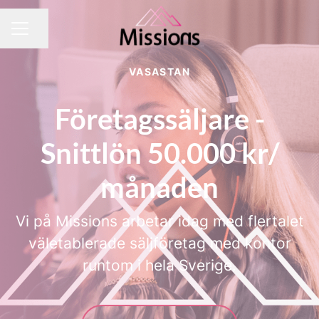
Dela sidan
KARRIÄRMENY
VASASTAN
Företagssäljare -
Snittlön 50.000 kr/
månaden
Vi på Missions arbetar idag med flertalet
väletablerade säljföretag med kontor
runtom i hela Sverige.